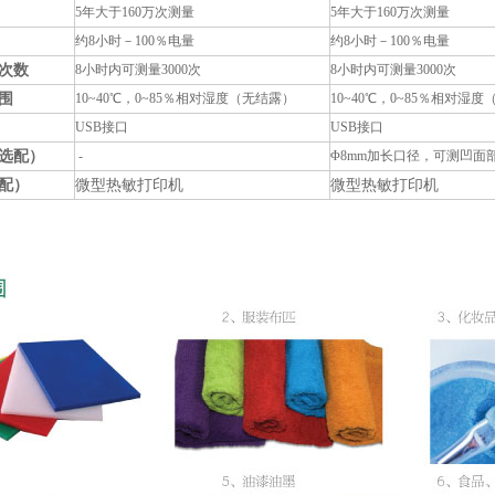
5年大于
160
万
次测量
5年大于
160
万
次测量
约
8
小时－100
％电量
约
8
小时－100
％电量
次数
8
小时内可测量3
000
次
8
小时内可测量3
000
次
围
10
~
40℃
，0~
85
％相对湿度（无结露）
10
~
40℃
，0~
85
％相对湿度
USB接口
USB接口
选配）
-
Φ
8mm加长口径，可测凹面
配）
微型热敏打印机
微型热敏打印机