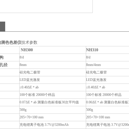
自动测色色差仪
技术参数
NH300
NH310
构
8/d
8/d
孔径
8mm
8mm/
4mm
硅光电二极管
硅光电二极管
LED蓝光激发
LED蓝光激发
≤0.40ΔE
＊
ab
≤0.40ΔE
＊
ab
10
0
个标准
20
000
个样品
10
0
个标准
20
000
个样品
0.07ΔE
＊
ab
测量白色标准板
30次平均值
0.06
ΔE
＊
ab
测量白色标准板
500g
500g
205
×
70
×1
00 mm
205
×
70
×1
00 mm
充电
锂离子
电池
3.7V
@
320
0mAh
充电
锂离子
电池
3.7V
@
320
0