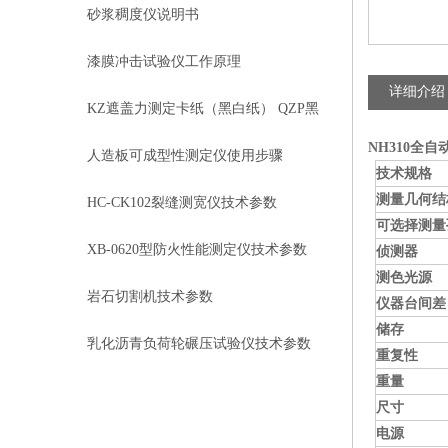
事项
砂浆稠度仪说明书
漆膜冲击试验仪工作原理
详细介绍
KZ遮盖力测定卡纸（黑白纸） QZP黑
NH310全
白格遮盖力板 QSG型格式管
人造板可成型性测定仪使用步骤
技术规格
测量几何结
HC-CK102裂缝测宽仪技术参数
可选择测量
XB-0620型防火性能测定仪技术参数
侦测器
测色光源
岩石切割机技术参数
仪器台间差
储存
乳化沥青负荷轮碾压试验仪技术参数
重复性
重量
及使用注意事项
尺寸
电源