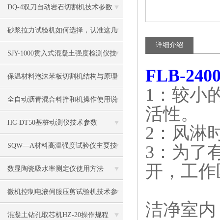
DQ-4双刀自动岩石切割机技术参数
砂浆拉力试验机如何选择，认准这几
详细介绍
点就行了
SJY-1000贯入式混凝土强度检测仪技
FLB-2
术参数
保温材料泡沫苯板切割机结构与原理
1：较小
全自动沥青混合料拌和机操作使用说
活性。
明
HC-DT50基桩动测仪技术参数
2：风淋时
SQW—A材料高温强度试验仪主要技
3：为了
开，工作
术参数
数显陶瓷吸水率测定仪使用方法
微机控制电液伺服压剪试验机技术参
洁净室内
数及保养
混凝土钻孔取芯机HZ-20操作规程