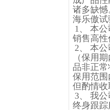
成产品性
诸多缺憾
海乐傲试
1
、
本公
销售高性
2
、
本公
（保用期
品非正常
保用范围
但酌情收
3
、
我公
终身跟踪