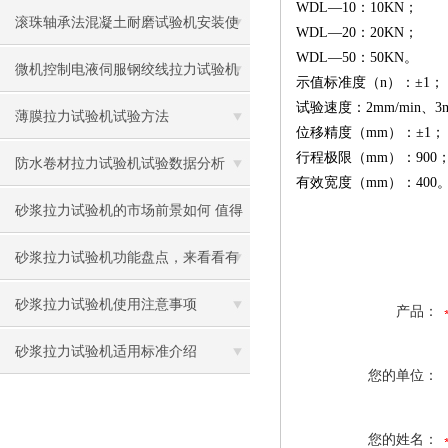
WDL—10：10KN；
用
滚珠轴承法混凝土耐磨试验机安装使
WDL—20：20KN；
WDL—50：50KN。
用试验方法
微机控制电液伺服钢绞线拉力试验机
示值标准度（n）：±1；
试验速度：2mm/min、3mm
技术参数
薄膜拉力试验机试验方法
位移精度（mm）：±1；
行程极限（mm）：900
防水卷材拉力试验机试验数据分析
有效宽度（mm）：400
砂浆拉力试验机的市场前景如何 值得
投资吗？
砂浆拉力试验机功能盘点，来看看有
没有你不知道的
砂浆拉力试验机使用注意事项
产品：
砂浆拉力试验机适用标准介绍
您的单位：
您的姓名：