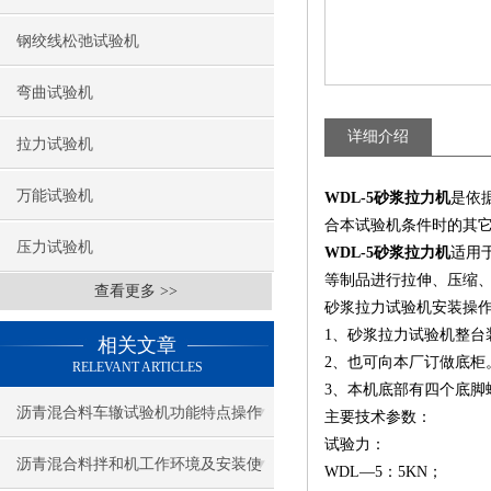
钢绞线松弛试验机
弯曲试验机
详细介绍
拉力试验机
万能试验机
WDL-5砂浆拉力机
是依
合本试验机条件时的其
压力试验机
WDL-5砂浆拉力机
适用
等制品进行拉伸、压缩
查看更多 >>
砂浆拉力试验机安装操
1、砂浆拉力试验机整
相关文章
2、也可向本厂订做底柜
RELEVANT ARTICLES
3、本机底部有四个底脚
沥青混合料车辙试验机功能特点操作
主要技术参数：
试验力：
使用说明
沥青混合料拌和机工作环境及安装使
WDL—5：5KN；