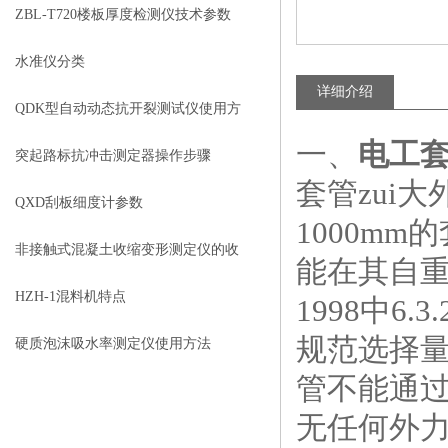
ZBL-T720楼板厚度检测仪技术参数
水准仪分类
详细介绍
QDK型自动动态抗开裂测试仪使用方
一、
电工
法
突起路标抗冲击测定器操作步骤
套管zui大
QXD刮板细度计参数
1000m
非接触式混凝土收缩变形测定仪的收
能在其自重作
缩试验方法
HZH-1混料机特点
1998中6
规范选择
硬质泡沫吸水率测定仪使用方法
管不能通
无任何外力