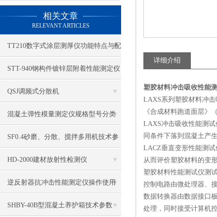
相关文章
RELEVANT ARTICLES
TT210数字式涂层测厚仪功能特点与配
详细介绍
置
STT-940钢构件镀锌层附着性能测定仪
塑胶材料冲击吸收性能测
优点
QSJ调频式分散机
LAXS系列塑胶材料冲
《合成材料跑道面层》（G
混凝土弹性模量测定仪规格型号分类
LAXS冲击吸收性能测
同条件下落到混凝土产
SF0.4砂磨、分散、搅拌多用机技术参
LACZ垂直变形性能测
数
HD-2000建材放射性检测仪
从而评价塑胶材料的变
塑胶材料性能测试仪测
逆反射器抗冲击性能测定仪操作使用
控制电路由微处理器、
数据转换器由数据接口板
方法
SHBY-40B型混凝土养护箱技术参数
处理，同时接受计算机