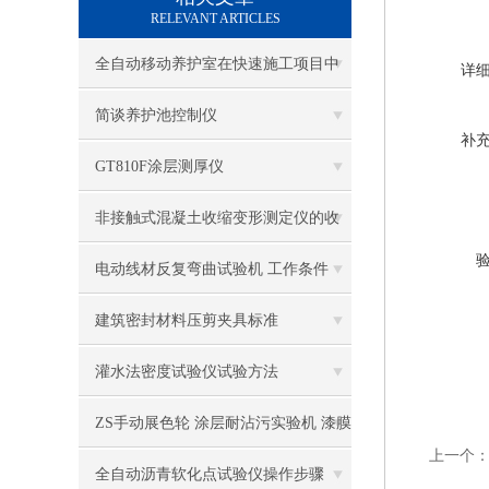
RELEVANT ARTICLES
全自动移动养护室在快速施工项目中
详
的应用
简谈养护池控制仪
补
GT810F涂层测厚仪
非接触式混凝土收缩变形测定仪的收
缩试验方法
电动线材反复弯曲试验机 工作条件
建筑密封材料压剪夹具标准
灌水法密度试验仪试验方法
ZS手动展色轮 涂层耐沾污实验机 漆膜
上一个
附着力试验仪 漆膜划格器 百格刀
全自动沥青软化点试验仪操作步骤