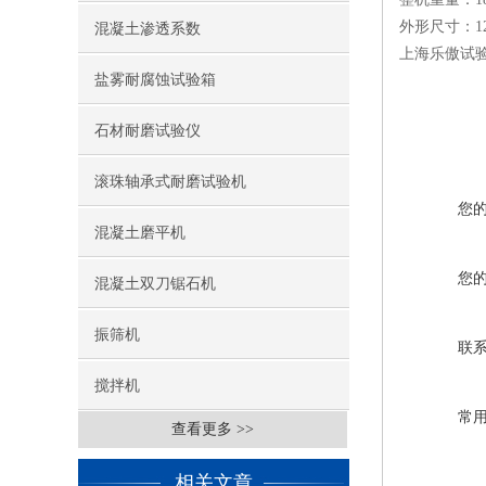
外形尺寸：128
混凝土渗透系数
上海乐傲试
盐雾耐腐蚀试验箱
石材耐磨试验仪
滚珠轴承式耐磨试验机
您
混凝土磨平机
您
混凝土双刀锯石机
振筛机
联
搅拌机
常
查看更多 >>
相关文章