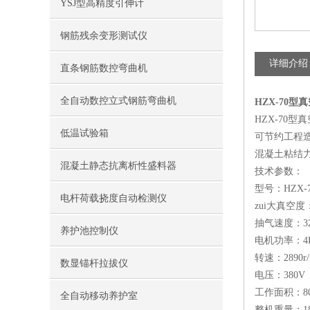
YSJ型高精度引伸计
钢筋残余变形测试仪
详细介绍
直条钢筋数控弯曲机
全自动数控立式钢筋弯曲机
HZX-70型
HZX-7
低温试验箱
可节约工程
混凝土粘结
混凝土静态抗离析性盛料器
技术参数：
型号：HZX-
电杆荷载挠度自动检测仪
zui大真空度
抽气速度：32
养护池控制仪
电机功率：4
转速：2890r/
数显锚杆拉拔仪
电压：380V
工作面积：8
全自动移动养护室
整机重量：18