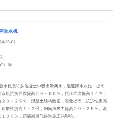
真空吸水机
-08-01
61
生产厂家
真空吸水机既可从混凝土中吸出游离水，迅速降水灰比，提高
用该机抗折强度提高２０－６０％，抗压强度提高１４％，
价２０－２５％，混凝土结构致密，容量提高，抗冻性提高
，耐磨性提高１－２倍，钢筋握裹力提高２０－２５％。混
加１００％，还能减轻气候对施工的影响。