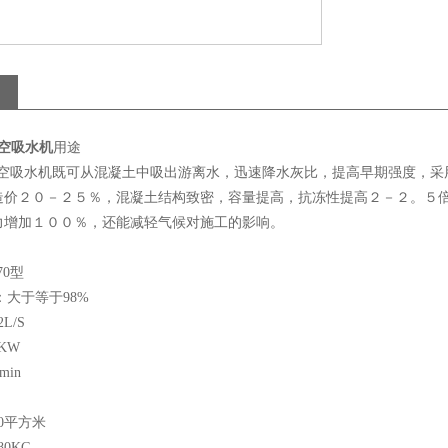
真空吸水机
用途
0型真空吸水机既可从混凝土中吸出游离水，迅速降水灰比，提高早期强度，
造价２０－２５％，混凝土结构致密，容量提高，抗冻性提高２－２。５
力增加１００％，还能减轻气候对施工的影响。
70型
：大于等于98%
L/S
KW
min
0平方米
0KG