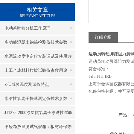
相关文章
RELEVANT ARTICLES
电动茶叶筛分机工作原理
详细介绍
多功能混凝土钢筋检测仪技术参数
运动员转动脚踝阻力测
水泥流动度测定仪安装调试及使用方
运动员转动脚踝阻力测
符合标准：
法
土工合成材料拉拔试验仪参数用途
Fifa FIH IRB
上海乐傲试验仪器有限
Z低成膜温度测试仪特点
包修包换包退，并可享
水溶性氯离子快速测定仪技术参数
JTJ275-2000涂层抗氯离子渗透性试验
产品：
装置技术参数
甲醛释放量测试气候箱：板材环保等