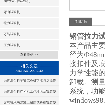
钢绞线松弛试验机
弯曲试验机
详细介绍
拉力试验机
钢管拉力
万能试验机
本产品主要
压力试验机
径为Ф48
查看更多 >>
接扣件及
相关文章
力学性能
RELEVANT ARTICLES
卸载。测
沥青混合料车辙试验机功能特点操作
系统，功
使用说明
沥青混合料拌和机工作环境及安装使
window
用
滚珠轴承法混凝土耐磨试验机安装使