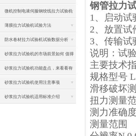
钢管拉力
用试验方法
微机控制电液伺服钢绞线拉力试验机
1、启动试
技术参数
薄膜拉力试验机试验方法
2、放置试
3、传输试
防水卷材拉力试验机试验数据分析
说明：试
砂浆拉力试验机的市场前景如何 值得
主要技术
投资吗？
砂浆拉力试验机功能盘点，来看看有
规格型号 L
没有你不知道的
砂浆拉力试验机使用注意事项
滑移破坏测
砂浆拉力试验机适用标准介绍
扭力测量范围
测力准确度
测量范围 （
分辨率N 0.