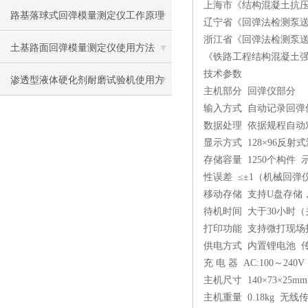
上海市《结构混凝土抗压强度检测技术
路基落球式回弹模量测定仪工作原理
辽宁省《回弹法检测泵送混凝土抗
浙江省《回弹法检测泵送混凝土抗
及使用方法
土基路面回弹模量测定仪使用方法
《铁路工程结构混凝土强度检测规程》--
技术参数
渗透型液体硬化剂耐磨试验机使用方
主机部分 回弹仪部分
输入方式 自动记录回弹
法
数据处理 依据规程自动
显示方式 128×96反
存储容量 1250个构件 
性误差 ≤±1（机械回
移动存储 支持U盘存储
待机时间 大于30小时（
打印功能 支持微打现场打印 
供电方式 内置锂电池 传
充 电 器 AC:100～24
主机尺寸 140×73×25mm
主机重量 0.18kg 无线