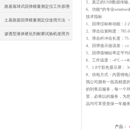
5、真正的USB数据传
路基落球式回弹模量测定仪工作原理
6、功能*的专业wind
技术指标
及使用方法
土基路面回弹模量测定仪使用方法
1、回弹仪标称动能：2
2、弹击拉簧刚度：785.0±4
渗透型液体硬化剂耐磨试验机使用方
3、弹击杆冲击长度：75.0
4、回弹值示值误差：≤±
法
5、回弹值钢砧率定平均值
6、工作温度：-4°C～+4
7、1.8寸彩色显示屏： 34
8、供电方式：内置锂电
我公司拥有一批高精度的
的到售后服务，每一个环
里，必将以的服务，为
品均可享受质保一年服
产品：