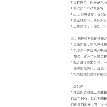
* 高程误差、同步误差均
* 测点间距可任意设置，z
* zui大提升速度：在2
* 测试过程中，遇到严
* 工作温度：－10C 。～
三．测桩径向换能器技
* 灵敏度高：空气中可
* 电缆选用优质的井中
加强，避免了运输过程
* 配套设计更加合理，
随测随放(收)， 避免
* 电缆线轴架自带伸缩
5.选配件
* 冲击回波混凝土厚度
我公司拥有一批高精度的
的到售后服务，每一个环