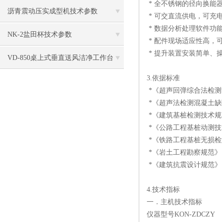
* 全不锈钢的径向换能
沥青震动压实成型机技术参数
* 可交直流供电，可充
* 数据分析处理软件功
NK-2盐田杯技术参数
* 配件现场适应性高，
* 提升装置安装简单、
VD-850桌上式垂直送风洁净工作台
3.
依据标准
*《超声回弹综合法检测混
*《超声法检测混凝土缺陷技
*《建筑基桩检测技术规范》（
*《公路工程基桩动测技术规程
*《铁路工程基桩无损检测
*《岩土工程勘察规范》（G
*《建筑抗震设计规范》（GB
4.
技术指标
一．主机技术指标
仪器型号KON-ZDCZY