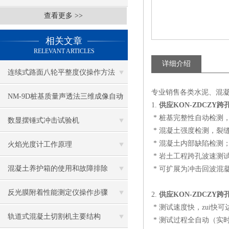
查看更多 >>
相关文章
RELEVANT ARTICLES
详细介绍
连续式路面八轮平整度仪操作方法
专业销售各类水泥、混
NM-9D桩基质量声透法三维成像自动
1.
供应KON-ZDCZY
* 桩基完整性自动检测
测试仪技术参数
数显摆锤式冲击试验机
* 混凝土强度检测，裂
* 混凝土内部缺陷检测
火焰光度计工作原理
* 岩土工程跨孔波速测
混凝土养护箱的使用和故障排除
* 可扩展为冲击回波混
反光膜附着性能测定仪操作步骤
2.
供应KON-ZDCZY
* 测试速度快，zui快
轨道式混凝土切割机主要结构
* 测试过程全自动（实