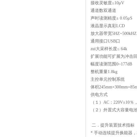
接收灵敏度≤10μV
通道数双通道
声时读测精度± 0.05μS
液晶显示真彩LCD
放大器带宽5HZ~500kHZ
通用接口USB口
zui大采样长度≤ 64k
扩展功能可扩展为冲击
幅度读测范围0~177dB
整机重量1.8kg
主控单元控制系统
体积245mm×300mm×85
供电方式
（１）AC：220V±10
（２）外置式大容量电池
二．提升装置技术指标
* 手动连续提升换能器