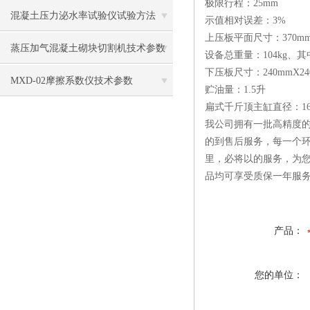
极限行程：25mm
混凝土压力泌水率试验仪试验方法
示值相对误差：3%
上压板平面尺寸：370mm
蒸压加气混凝土砌块切割机技术参数
设备总重量：104kg、其
下压板尺寸：240mmX24
MXD-02摩擦系数仪技术参数
贮油量：1.5升
扁式千斤顶主缸直径：16
我公司拥有一批高精度的
的到售后服务，每一个环
里，必将以的服务，为
品均可享受质保一年服
产品：
您的单位：