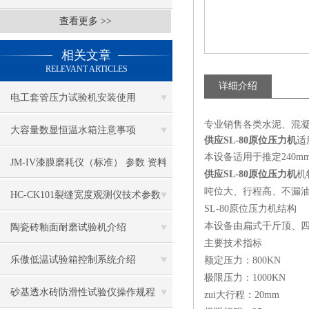
查看更多 >>
相关文章
RELEVANT ARTICLES
详细介绍
电工套管压力试验机安装使用
专业销售各类水泥、混
大容量数显恒温水箱注意事项
供应SL-80原位压力机
适
本设备适用于推定240
JM-IV漆膜磨耗仪（标准） 参数 资料
供应SL-80原位压力机
机
吨位大、行程高、不漏
HC-CK101裂缝宽度观测仪技术参数
SL-80原位压力机结构
本设备由扁式千斤顶、
陶瓷砖釉面耐磨试验机介绍
主要技术指标
乐傲低温试验箱控制系统介绍
额定压力：800KN
极限压力：1000KN
砂基透水砖防滑性试验仪操作规程
zui大行程：20mm