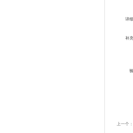
详
补
上一个