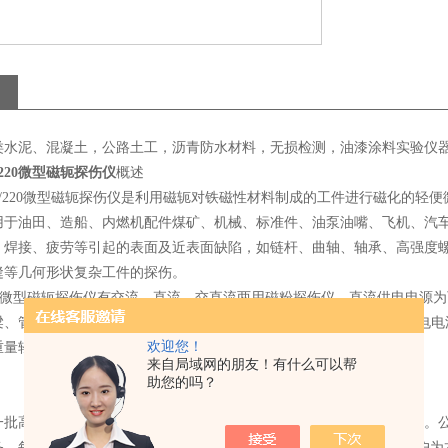
类水泥、混凝土，公路土工，沥青防水材料，无损检测，油漆涂料实验仪
2/220微型磁轭探伤仪
概述
12/220微型磁轭探伤仪是利用磁轭对铁磁性材料制成的工件进行磁化的轻便微
用于油田、造船、内燃机配件煤矿、机械、标准件、油泵油嘴、飞机、汽
、焊接、疲劳等引起的表面及近表面缺陷，如链杆、曲轴、轴承、高强度
缝等几何形状复杂工件的探伤。
微型磁轭探伤仪有交流、直流、交直流两用磁粉探伤仪，直流供电电源为
梁、管道等现场操作，一次充电连续工作时间可达6小时以上。交流供电电源
欢迎您！
重量轻、便于携带，因而该仪器得到广泛使用。
来自局域网的朋友！有什么可以帮
助您的吗？
一批高精度的加工和检测设备，是一家拥有、、销售为一体的优良企业。公司
务，每一个环节都以客户的观点与需求作为思考的出发点始终坚持“客户为