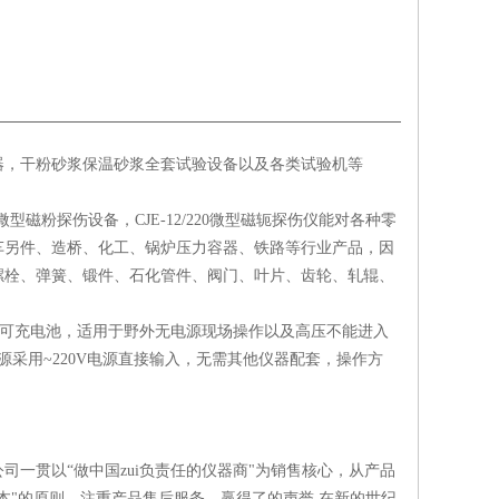
器，干粉砂浆保温砂浆全套试验设备以及各类试验机等
型磁粉探伤设备，CJE-12/220微型磁轭探伤仪能对各种零
车另件、造桥、化工、锅炉压力容器、铁路等行业产品，因
螺栓、弹簧、锻件、石化管件、阀门、叶片、齿轮、轧辊、
可充电池，适用于野外无电源现场操作以及高压不能进入
采用~220V电源直接输入，无需其他仪器配套，操作方
一贯以“做中国zui负责任的仪器商"为销售核心，从产品
本"的原则，注重产品售后服务，赢得了的声誉,在新的世纪