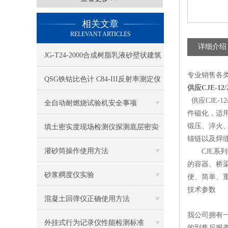
相关文章
RELEVANT ARTICLES
详细介绍
JG-T24-2000合成树脂乳液砂壁状建筑
专业销售各
涂料标准
QSG铁钴比色计 C84-III反射率测定仪
供应CJE-1
供应CJE-
BD-457数字白度计
全自动耐燃烧试验机安全事项
件磁化，适
锻压、淬火
填土密实度现场检测仪探测底层密实
锚链以及焊
度应注意什么
灌砂筒操作使用方法
CJE系列
的容器、桥
砂浆稠度仪实验
便、简单、
技术参数
混凝土回弹仪正确使用方法
我公司拥有
外挂式行为记录仪性能检测标准
的到售后服