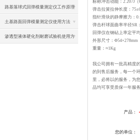
标称冲击动能：2.207J（0.2
路基落球式回弹模量测定仪工作原理
弹击拉簧拉伸长度：75±0
指针滑块的静摩擦力：0.65
及使用方法
土基路面回弹模量测定仪使用方法
弹击杆球面曲率半径SR：2
回弹仪在钢砧上率定平均回
渗透型液体硬化剂耐磨试验机使用方
外形尺寸：Φ54×278mm
重量：≈1Kg
法
我公司拥有一批高精度的
的到售后服务，每一个环
里，必将以的服务，为
品均可享受质保一年服
产品：
您的单位：