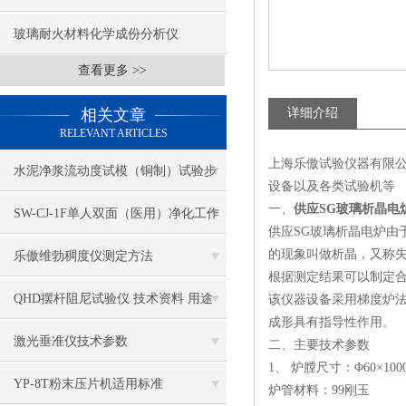
玻璃耐火材料化学成份分析仪
查看更多 >>
相关文章
详细介绍
RELEVANT ARTICLES
上海乐傲试验仪器有限
水泥净浆流动度试模（铜制）试验步
设备以及各类试验机等
一、
供应SG玻璃析晶电
骤
SW-CJ-1F单人双面（医用）净化工作
供应SG玻璃析晶电炉
台（垂直送风）
的现象叫做析晶，又称
乐傲维勃稠度仪测定方法
根据测定结果可以制定
QHD摆杆阻尼试验仪 技术资料 用途
该仪器设备采用梯度炉
成形具有指导性作用。
激光垂准仪技术参数
二、
主要技术参数
1、 炉膛尺寸：Φ60×1
YP-8T粉末压片机适用标准
炉管材料：99刚玉