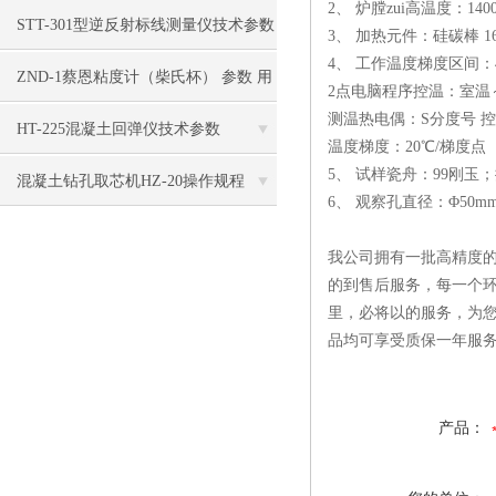
2、 炉膛zui高温度：140
STT-301型逆反射标线测量仪技术参数
3、 加热元件：硅碳棒 1
4、 工作温度梯度区间：4
ZND-1蔡恩粘度计（柴氏杯） 参数 用
2点电脑程序控温：室温～
测温热电偶：S分度号 控
途
HT-225混凝土回弹仪技术参数
温度梯度：20℃/梯度点
5、 试样瓷舟：99刚玉
混凝土钻孔取芯机HZ-20操作规程
6、 观察孔直径：Φ50
我公司拥有一批高精度的
的到售后服务，每一个环
里，必将以的服务，为
品均可享受质保一年服
产品：