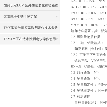
K2O 0.01～15% Na2O
如何设定LUV 紫外加速老化试验箱连
B2O3 0.01～30% ZrO
PbO 0.01～100% ZnO
续试验时间
QTB腻子柔韧性测定仪
BaO 0.01～10% NiO 
MoO3 0.01～100% V2
TMY陶瓷砖磨擦系数测定仪技术参数
如有特殊需要，其中部分
2.2 可测量物质种类
TSY-1土工布透水性测定仪操作使用
2.2.1 硅、铝酸盐类：
陶瓷原料（含釉料）及
2.2.2 可测定下列有
铬盐产品、V2O5产品
氧化钼、钼酸盐、钼矿
2.3 取样通道：7个
2.4 测量通道：6个。
2.5 测量稳定性： 在
2.6 测试重复性： 同一
2.7 检测速度：
自称量开始约2小时可完成4