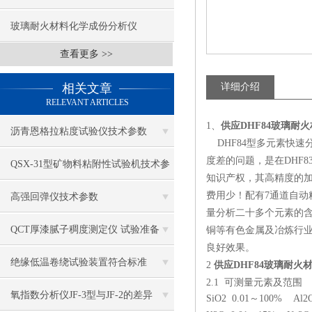
玻璃耐火材料化学成份分析仪
查看更多 >>
相关文章
详细介绍
RELEVANT ARTICLES
1、
供应DHF84玻璃耐
沥青恩格拉粘度试验仪技术参数
DHF84型多元素快速
度差的问题，是在DHF8
QSX-31型矿物料粘附性试验机技术参
知识产权，其高精度的加
数
费用少！配有7通道自动
高强回弹仪技术参数
量分析二十多个元素的
QCT厚漆腻子稠度测定仪 试验准备
铜等有色金属及冶炼行
良好效果。
绝缘低温卷绕试验装置符合标准
2
供应DHF84玻璃耐火
2.1 可测量元素及范围
氧指数分析仪JF-3型与JF-2的差异
SiO2 0.01～100% Al2