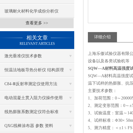
玻璃耐火材料化学成份分析仪
查看更多 >>
相关文章
详细介绍
RELEVANT ARTICLES
上海乐傲试验仪器有限
激光垂准仪技术参数
设备以及各类试验机等
SQW—A材料高温强度
恒温法地板导热分析仪 结构原理
SQW—A材料高温强度
温下试样的热膨胀、抗
C84-Ⅲ反射率测定仪使用方法
主要技术参数：
电动混凝土贯入阻力仪操作使用
1、加荷范围：0～20000N
2、测定变形范围：0～±5
线热膨胀系数测定仪符合标准
3、试验温度：室温～140
4、试样标准：Ф30× 50
QXG线棒涂布器 参数 资料
5、测力精度：＜±1﹪FS