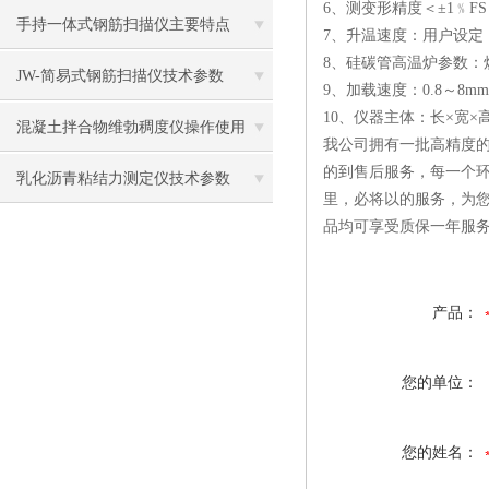
6、测变形精度＜±1﹪FS
手持一体式钢筋扫描仪主要特点
7、升温速度：用户设定
8、硅碳管高温炉参数：炉
JW-简易式钢筋扫描仪技术参数
9、加载速度：0.8～8m
10、仪器主体：长×宽×高=7
混凝土拌合物维勃稠度仪操作使用
我公司拥有一批高精度的
的到售后服务，每一个环
乳化沥青粘结力测定仪技术参数
里，必将以的服务，为
品均可享受质保一年服
产品：
您的单位：
您的姓名：