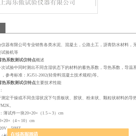
验仪器有限公司专业销售各类水泥、混凝土，公路土工，沥青防水材料，
类试验机等
II蓄热系数测试仪特点
概述
一次试验中同时测出不同含湿状态下的材料的蓄热系数，导热系数，导温
，参考标准：JGJ51-2002(轻骨料混凝土技术规程)等。
II蓄热系数测试仪特点
主要技术性能
：
于测定干燥或不同含湿状况下匀质板状、胶状、粉未状、颗粒状材料的导
W/M2K。
薄试件一块20×20×（1.5～3）cm
×20×（4～10）cm
20V，50HZ
长×宽×高） 600×440×720（mm）