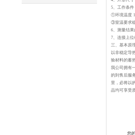
5、工作条件
①环境温度 1
③室温要求稳定
6、测量结果
7、连接上位
三、
基本原
以非稳定导
验材料的蓄
我公司拥有
的到售后服
里，必将以
品均可享受
您