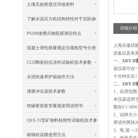
土壤无核密度仪详细资料
了解水泥压力机结构特性对于实际操
详细介绍
作者而言很有必要
PS200便携式钢筋探测仪特点
上海乐傲试
混凝土弹性模量测定仪规格型号分类
设备以及各
一、
XRY-
CLD陶瓷砖抗冻性试验机技术参数
该仪器可在
十分钟左右）
水泥快速养护箱操作方法
二、
XRY-
漆膜冲击器技术参数
1、应用范围
本仪器适用
绝缘硬质套管量规使用说明书
围在0.1-30
2、试样大小：
QSX-31型矿物料粘附性试验机技术参
厚试件两块20
3、电 源 ～2
数
砌墙砖试模使用方法
4、外形尺寸（