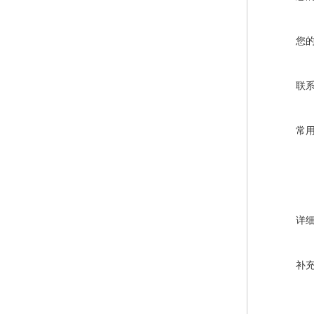
您
联
常
详
补