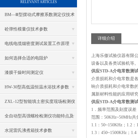
RELEVANT ARTICLES
BM—Ⅲ型摆动式摩擦系数测定仪技术
参数
砼弹性模量仪技术参数
详细介绍
电线电缆烟密度测试装置工作原理
上海乐傲试验仪器有限
如何选择合适的电阻炉
设备以及各类试验机等
供应STD-A介电常数测
漆膜干燥时间测定仪
介质损耗和介电常数是各
响介质损耗和介电常数的
HW-30型高低温恒温水浴技术参数
属新材料性能的应用研
ZXL-12型智能填土密实度现场检测仪
供应STD-A介电常数测
1．频率范围及刻度误
特点
全自动型高强螺栓检测仪功能特点及
范围：50KHz~50MH
1.1：50~150KHz；1.2：
维护保养
水泥雷氏沸煮箱技术参数
1.3：450~1500KHz；1.