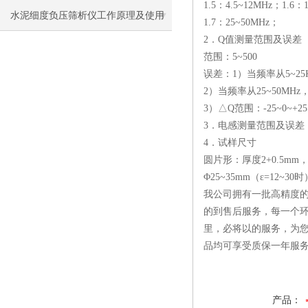
1.5：4.5~12MHz；1.6：
水泥细度负压筛析仪工作原理及使用
1.7：25~50MHz；
2．Q值测量范围及误差
说明
范围：5~500
误差：1）当频率从5~25KH
2）当频率从25~50MH
3）△Q范围：-25~0~+2
3．电感测量范围及误差：范围
4．试样尺寸
圆片形：厚度2+0.5mm，
Φ25~35mm（ε=12~30
我公司拥有一批高精度的
的到售后服务，每一个环
里，必将以的服务，为
品均可享受质保一年服
产品：