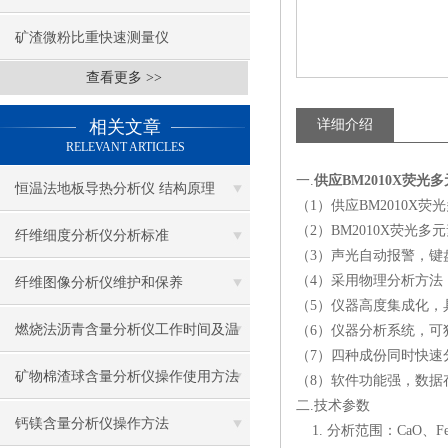
矿渣微粉比重快速测量仪
查看更多 >>
相关文章
详细介绍
RELEVANT ARTICLES
一.
供应BM2010X荧光
恒温法地板导热分析仪 结构原理
（1）供应BM2010
（2）BM2010X荧
纤维细度分析仪分析标准
（3）声光自动报警，键
（4）采用物理分析方法
纤维图像分析仪维护和保养
（5）仪器高度集成化，
燃烧法沥青含量分析仪工作时间及温
（6）仪器分析系统，可独
（7）四种成份同时快速
度
矿物棉渣球含量分析仪操作使用方法
（8）软件功能强，数据
二.
技术参数
钙镁含量分析仪操作方法
1. 分析范围：CaO、Fe2O