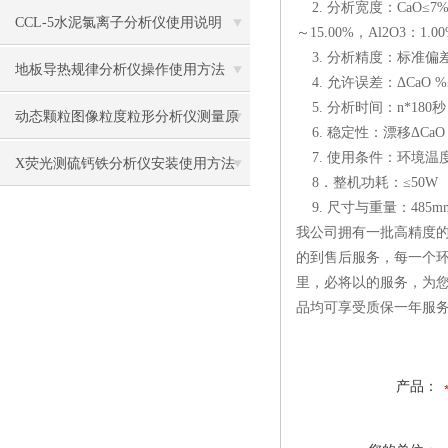
2. 分析宽度：CaO≤7%、F
CCL-5水泥氯离子分析仪使用说明
～15.00%，Al2O3：
3. 分析精度：标准偏差SCaO
地板导热规律分析仪操作使用方法
4. 允许误差：ΔCaO %≤0
5. 分析时间：n*180
动态颗粒图像粒度粒形分析仪测量原
6. 稳定性：漂移ΔCaO %≤
7. 使用条件：环境温度：5
理
X荧光测硫钙铁分析仪安装使用方法
8．整机功耗：≤50W 
9. 尺寸与重量：485mm×
我公司拥有一批高精度的
的到售后服务，每一个环
里，必将以的服务，为
品均可享受质保一年服
产品：