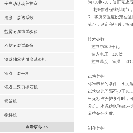
为+50到-50，修正
全自动移动养护室
上述操作过程继续调节
6、将所需温度设定在温
混凝土渗透系数
减小，设定亮毕后，按S
盐雾耐腐蚀试验箱
技术参数
石材耐磨试验仪
控制功率:3千瓦
输入电压：220伏
滚珠轴承式耐磨试验机
控制温度：室温—30℃
混凝土磨平机
试块养护
标准养护的条件：水泥混合
混凝土双刀锯石机
试块彼此间隔不少于10m
当无标准养护条件时，可
振筛机
养护。水泥砂浆和微沫
养护条件为准。
搅拌机
查看更多 >>
制作养护