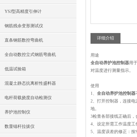
YSJ型高精度引伸计
钢筋残余变形测试仪
详细介绍
直条钢筋数控弯曲机
全自动数控立式钢筋弯曲机
用途
全自动养护池控制器
用
低温试验箱
对温度进行测量指示。
混凝土静态抗离析性盛料器
使用
1、
全自动养护池控制器
电杆荷载挠度自动检测仪
2、打开控制器，连接
地。
养护池控制仪
3检查各部接线正确后，
4、设定所需工作温度工
数显锚杆拉拔仪
5、温度误差的修正：按