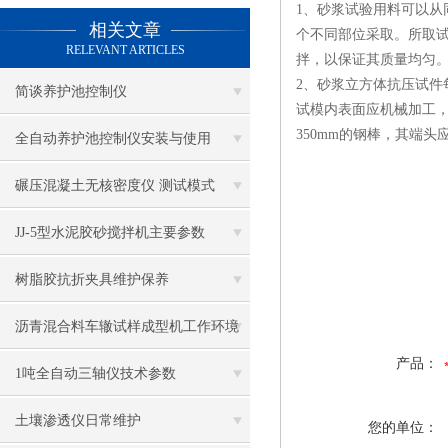
1、砂浆试验用料可以
相关文章
个不同部位采取。所取试
RELEVANT ARTICLES
拌，以保证其质量均匀
2、砂浆立方体抗压试件每
简谈养护池控制仪
试模内表面应机械加工，其
350mm的钢棒，其端头
全自动养护池控制仪安装与使用
碾压混凝土无核密度仪 测试模式
JJ-5型水泥胶砂搅拌机主要参数
树脂胶抗折夹具维护保养
沥青混合料车辙试样成型机工作环境
产品：
及使用方法
1吨全自动三轴仪技术参数
土壤渗透仪日常维护
您的单位：