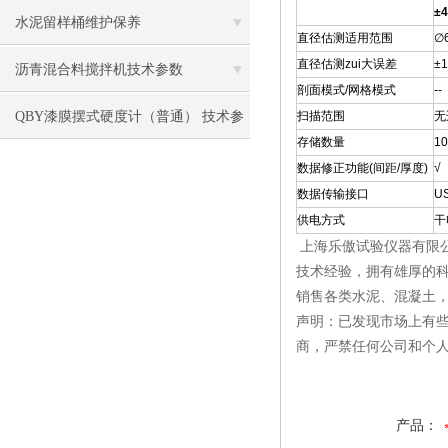
±
水泥留样桶维护保养
直径估测适用范围
∅
直径估测zui大误差
±
沥青混合料搅拌机技术参数
剖面模式/网格模式
--
QBY漆膜摆式硬度计（普通） 技术参
扫描范围
无
存储数量
10
数 价格
数据修正功能(间距/厚度)
√
数据传输接口
U
供电方式
干
上海乐傲试验仪器有限
技术经验，拥有雄厚的
销售各类水泥、混凝土
声明：已发现市场上有
商，严禁任何公司和个
产品：