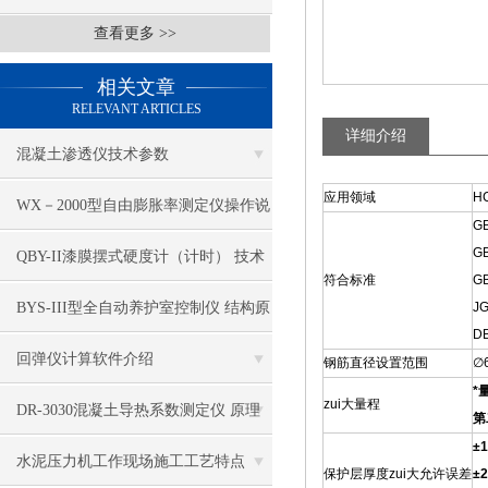
查看更多 >>
相关文章
RELEVANT ARTICLES
详细介绍
混凝土渗透仪技术参数
应用领域
H
WX－2000型自由膨胀率测定仪操作说
G
G
明
QBY-II漆膜摆式硬度计（计时） 技术
符合标准
G
参数
BYS-III型全自动养护室控制仪 结构原
J
D
理
回弹仪计算软件介绍
钢筋直径设置范围
∅
*
zui大量程
DR-3030混凝土导热系数测定仪 原理
第
±
特点
水泥压力机工作现场施工工艺特点
保护层厚度zui大允许误差
±