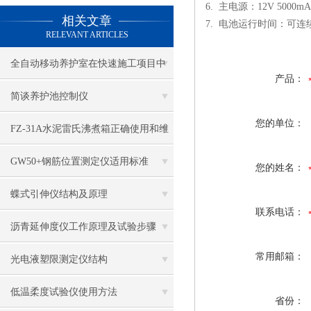
6. 主电源：12V 5000
相关文章
7. 电池运行时间：可连
RELEVANT ARTICLES
全自动移动养护室在快速施工项目中
产品：
的应用
简谈养护池控制仪
您的单位：
FZ-31A水泥雷氏沸煮箱正确使用和维
护
GW50+钢筋位置测定仪适用标准
您的姓名：
蝶式引伸仪结构及原理
联系电话：
沥青延伸度仪工作原理及试验步骤
常用邮箱：
光电液塑限测定仪结构
低温柔度试验仪使用方法
省份：