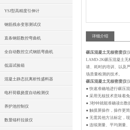
YSJ型高精度引伸计
钢筋残余变形测试仪
详细介绍
直条钢筋数控弯曲机
全自动数控立式钢筋弯曲机
碾压混凝土无核密度仪
LAMD-2K碾压混凝
低温试验箱
请、耗时的培训、以及
场质量检测的技术。
混凝土静态抗离析性盛料器
碾压混凝土无核密度仪
仪
● 快速准确地进行碾压
电杆荷载挠度自动检测仪
● 采用无核技术意味着
● 3秒钟就能准确读出数
养护池控制仪
● 触摸屏操作，操作更
● 无需其他方法标定，
数显锚杆拉拔仪
● 连续测量、平均测量