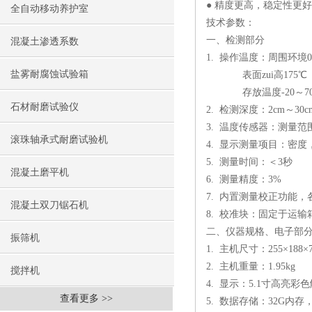
● 精度更高，稳定性更
全自动移动养护室
技术参数：
一、检测部分
混凝土渗透系数
1. 操作温度：周围环境0
盐雾耐腐蚀试验箱
表面zui高175℃
存放温度-20～7
石材耐磨试验仪
2. 检测深度：2cm～30c
3. 温度传感器：测量范围
滚珠轴承式耐磨试验机
4. 显示测量项目：密
5. 测量时间：＜3秒
混凝土磨平机
6. 测量精度：3%
7. 内置测量校正功能
混凝土双刀锯石机
8. 校准块：固定于运输
二、仪器规格、电子部
振筛机
1. 主机尺寸：255×188×
2. 主机重量：1.95kg
搅拌机
4. 显示：5.1寸高亮彩
查看更多 >>
5. 数据存储：32G内存